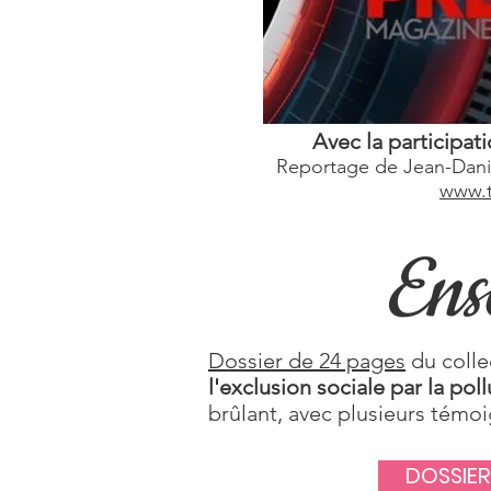
Avec la participat
Reportage de Jean-Dani
www.t
Ens
Dossier de 24 pages
du colle
l'exclusion sociale par la po
brûlant, avec plusieurs témo
DOSSIER