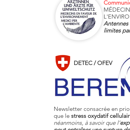
Communiq
MÉDECIN
L'ENVIRO
Antennes 
limites pa
DETEC / OFEV
Newsletter consacrée en prio
que le
stress oxydatif cellulai
néanmoins, à savoir que l’
exp
peut entraîner une rupture de 