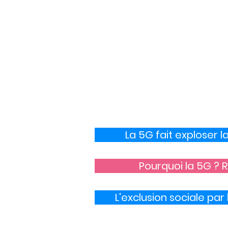
Communiqué de press
associations du 01-08-
Un rapport de monito
incomplet, trompeur e
La 5G fait exploser
Pourquoi la 5G ? R
L'exclusion sociale par