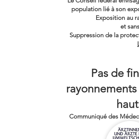
Le Conseil fédéral envisag
population lié à son ex
Exposition au 
et san
Suppression de la protect
Pas de fin
rayonnements 
haut
Communiqué des Médecins