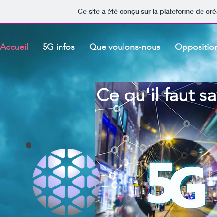
Ce site a été conçu sur la plateforme de cré
Accueil
5G infos
Que voulons-nous
Oppositio
Ce qu'il faut s