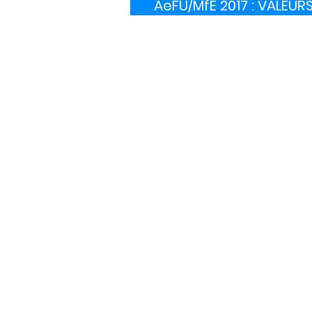
AeFU/MfE 2017 : VALEUR
Communiqué de press
associations du 20-12-
ORNI : VALEURS LIM
Communiqué de press
associations du 16-12-
Des antennes 5G hors 