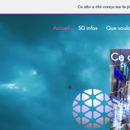
Ce site a été conçu sur la p
Accueil
5G infos
Que voul
Ce q