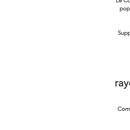
Le Co
pop
Supp
ra
Comm