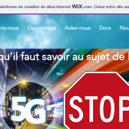
lateforme de création de sites internet
.com
. Créez votre site au
ons-nous
Oppositions
Aidez-nous
Docs
Nou
u'il faut savoir au sujet de