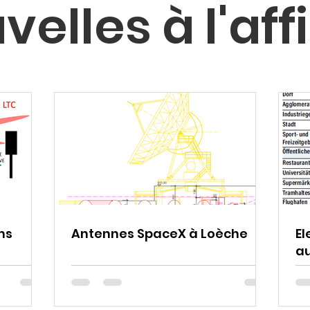
velles à l'aff
ms
Antennes SpaceX à Loèche
El
a