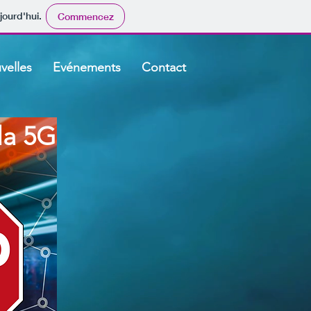
jourd'hui.
Commencez
velles
Evénements
Contact
 la 5G