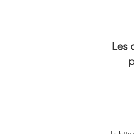
Les 
p
La lutte