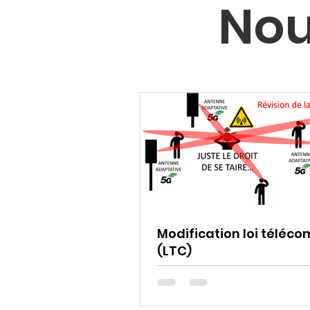
Nou
Modification loi téléco
(LTC)