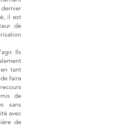
 dernier
, il est
teur de
risation
gir. Ils
galement
 en tant
de faire
 recours
rmis de
es sans
ité avec
tière de