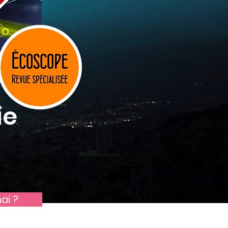
ie
ai ?