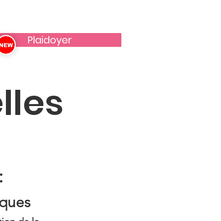
Plaidoyer
lles
:
iques