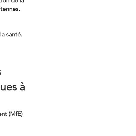
tion de la
ntennes.
la santé.
s
ues à
nt (MfE)