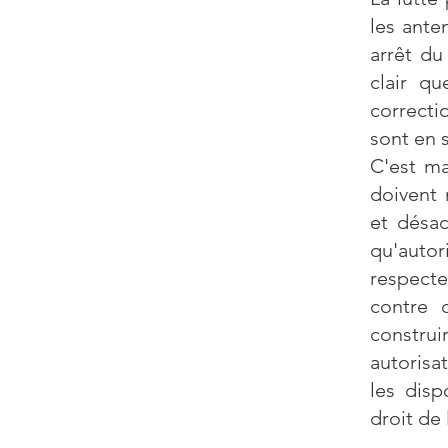
les ante
arrêt du
clair q
correcti
sont en s
C'est ma
doivent 
et désac
qu'autor
respecte
contre 
constru
autorisa
les disp
droit de 