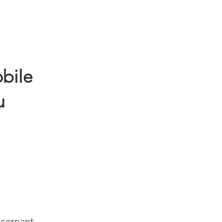
bile
u
ncernant