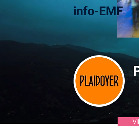
info-EMF
VI